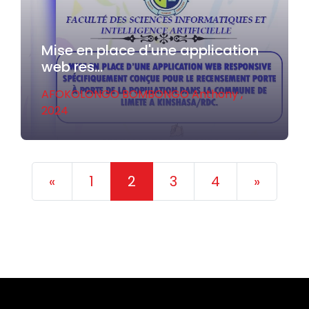
Mise en place d'une application
web res...
AFOKOLONGO BOMBONGO Anthony ,
2024
Previous
Next
«
1
2
3
4
»