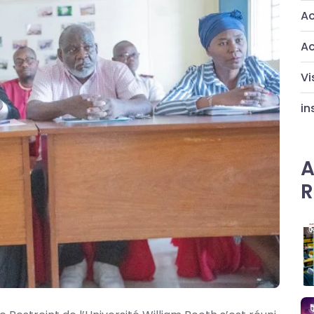
Ac
Ac
Vi
in