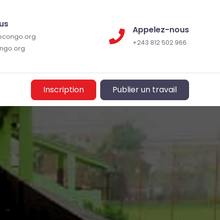
us
Appelez-nous
bcongo.org
+243 812 502 966
ngo.org
Inscription
Publier un travail