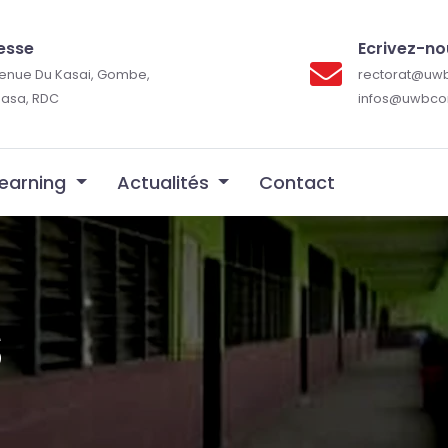
esse
Ecrivez-no
venue Du Kasai, Gombe,
rectorat@uw
hasa, RDC
infos@uwbco
Learning
Actualités
Contact
S