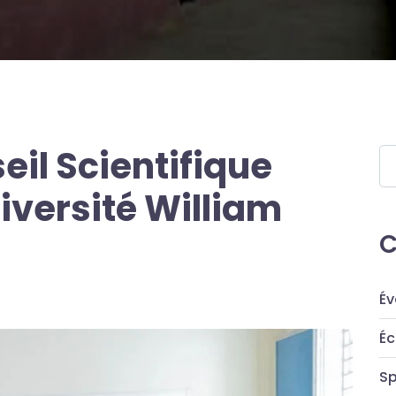
il Scientifique
niversité William
Év
Éc
Sp