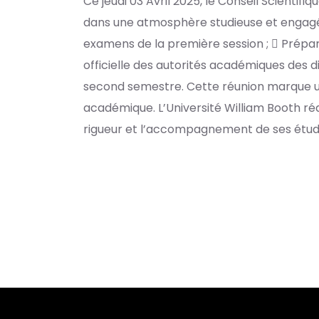
Ce jeudi 03 Avril 2025, le Conseil Scientifiq
dans une atmosphère studieuse et engagée. 
examens de la première session ;  Prépa
officielle des autorités académiques des 
second semestre. Cette réunion marque u
académique. L’Université William Booth ré
rigueur et l’accompagnement de ses étud