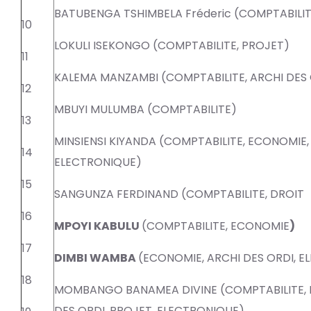
BATUBENGA TSHIMBELA Fréderic (COMPTABILIT
10
LOKULI ISEKONGO (COMPTABILITE, PROJET)
11
KALEMA MANZAMBI (COMPTABILITE, ARCHI DES 
12
MBUYI MULUMBA (COMPTABILITE)
13
MINSIENSI KIYANDA (COMPTABILITE, ECONOMIE, 
14
ELECTRONIQUE)
15
SANGUNZA FERDINAND (COMPTABILITE, DROIT
16
MPOYI KABULU
(COMPTABILITE, ECONOMIE
)
17
DIMBI WAMBA
(ECONOMIE, ARCHI DES ORDI,
E
18
MOMBANGO BANAMEA DIVINE (COMPTABILITE, D
DES ORDI, PROJET, ELECTRONIQUE)