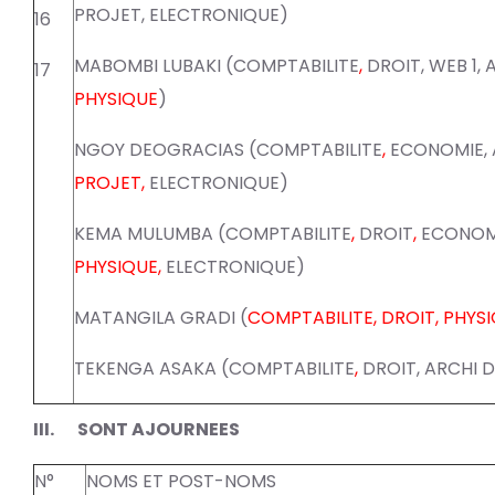
PROJET
,
ELECTRONIQUE
)
16
MABOMBI LUBAKI (COMPTABILITE
,
DROIT,
WEB 1,
A
17
PHYSIQUE
)
NGOY DEOGRACIAS (COMPTABILITE
,
ECONOMIE
,
PROJET,
ELECTRONIQUE
)
KEMA MULUMBA (COMPTABILITE
,
DROIT
,
ECONOM
PHYSIQUE
,
ELECTRONIQUE
)
MATANGILA GRADI (
COMPTABILITE, DROIT, PHYS
TEKENGA ASAKA (COMPTABILITE
,
DROIT
,
ARCHI D
III. SONT AJOURNEES
N°
NOMS ET POST-NOMS