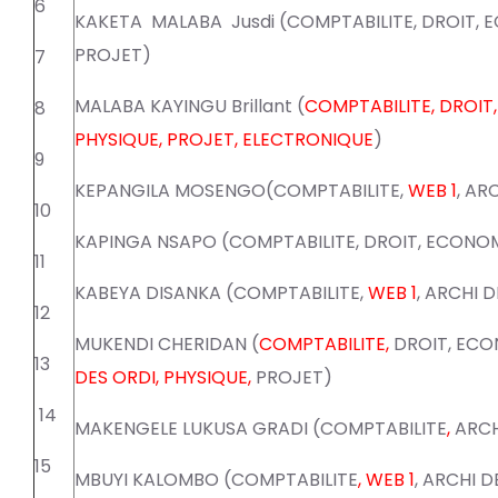
6
KAKETA
MALABA
Jusdi (COMPTABILITE, DROIT,
PROJET)
7
MALABA KAYINGU Brillant (
COMPTABILITE, DROIT, 
8
PHYSIQUE, PROJET, ELECTRONIQUE
)
9
KEPANGILA MOSENGO(COMPTABILITE,
WEB 1
, AR
10
KAPINGA NSAPO (COMPTABILITE, DROIT, ECONOM
11
KABEYA DISANKA (COMPTABILITE,
WEB 1
, ARCHI 
12
MUKENDI CHERIDAN (
COMPTABILITE,
DROIT,
ECO
13
DES ORDI, PHYSIQUE,
PROJET)
14
MAKENGELE LUKUSA GRADI (COMPTABILITE
,
ARCH
15
MBUYI KALOMBO (COMPTABILITE
,
WEB 1
,
ARCHI D